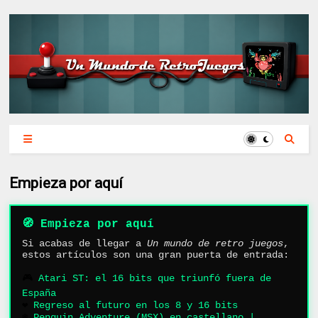
Empieza por aquí
🧭 Empieza por aquí
Si acabas de llegar a
Un mundo de retro juegos
,
estos artículos son una gran puerta de entrada:
🎮
Atari ST: el 16 bits que triunfó fuera de
España
❤️
Regreso al futuro en los 8 y 16 bits
❄️
Penguin Adventure (MSX) en castellano |