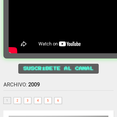
SUSCRÍBETE AL CANAL
ARCHIVO:
2009
1
2
3
4
5
6