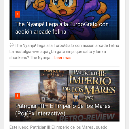
4
The Nyanja! llega a la TurboGrafx con
acción arcade felina
🐱 The Nyanja! llega a la TurboGrafx con acción arcade felina
La nostalgia vive aquí ¿Un gato ninja que salta y lanza
shurikens? The Nyanja...
Leer mas
5
Patrician III– El Imperio de los Mares
(Pc)(Fx Interactive)
Este juego, Patrician III: El Imperio de los Mares , puedo