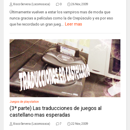
Xisco Servera (Locomosxca)
0
26 Nov, 2009
Últimamente vuelven a estar los vampiros mas de moda que
nunca gracias a películas como la de Crepúsculo y es por eso
Leer mas
que he recordado un gran jueg...
Juegos de playstation
(3ª parte) Las traducciones de juegos al
castellano mas esperadas
Xisco Servera (Locomosxca)
7
22 Nov, 2009