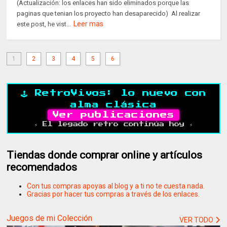
(Actualización: los enlaces han sido eliminados porque las
paginas que tenian los proyecto han desaparecido) Al realizar
Leer mas
este post, he vist...
1
2
3
4
5
6
🕹️ RetroVivos: lo nuevo con
alma clásica
Ver publicaciones
⚡ El legado retro continúa hoy ⚡
Tiendas donde comprar online y artículos
recomendados
Con tus compras apoyas al blog y a ti no te cuesta nada.
Gracias por hacer tus compras a través de los enlaces.
Juegos de mi Colección
VER TODO