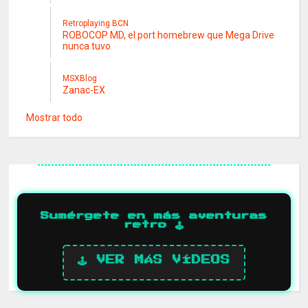
Retroplaying BCN
ROBOCOP MD, el port homebrew que Mega Drive
nunca tuvo
MSXBlog
Zanac-EX
Mostrar todo
Sumérgete en más aventuras
retro 🕹️
🕹️ VER MÁS VÍDEOS