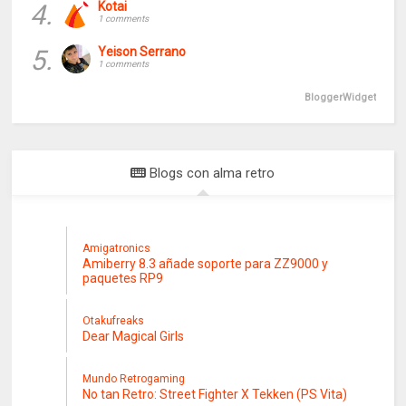
4.
Kotai
1 comments
5.
Yeison Serrano
1 comments
BloggerWidget
Blogs con alma retro
Amigatronics
Amiberry 8.3 añade soporte para ZZ9000 y
paquetes RP9
Otakufreaks
Dear Magical Girls
Mundo Retrogaming
No tan Retro: Street Fighter X Tekken (PS Vita)