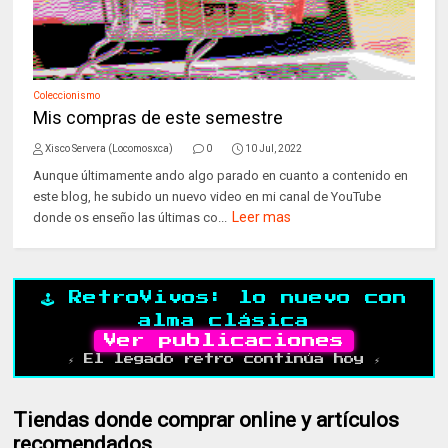
Coleccionismo
Mis compras de este semestre
Xisco Servera (Locomosxca)
0
10 Jul, 2022
Aunque últimamente ando algo parado en cuanto a contenido en
este blog, he subido un nuevo video en mi canal de YouTube
Leer mas
donde os enseño las últimas co...
🕹️ RetroVivos: lo nuevo con
alma clásica
Ver publicaciones
⚡ El legado retro continúa hoy ⚡
Tiendas donde comprar online y artículos
recomendados