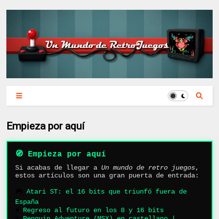
Empieza por aquí
🧭 Empieza por aquí
Si acabas de llegar a
Un mundo de retro juegos
,
estos artículos son una gran puerta de entrada:
🎮
Atari ST: el 16 bits que triunfó fuera de
España
❤️
Regreso al futuro en los 8 y 16 bits
❄️
Penguin Adventure (MSX) en castellano |