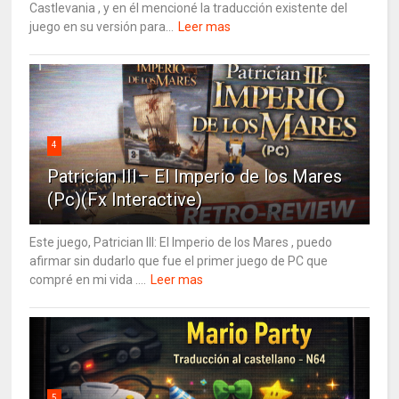
Castlevania , y en él mencioné la traducción existente del
juego en su versión para...
Leer mas
4
Patrician III– El Imperio de los Mares
(Pc)(Fx Interactive)
Este juego, Patrician III: El Imperio de los Mares , puedo
afirmar sin dudarlo que fue el primer juego de PC que
compré en mi vida ....
Leer mas
5