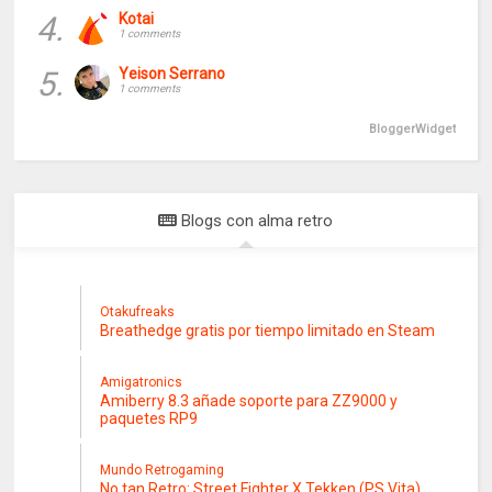
4.
Kotai
1 comments
5.
Yeison Serrano
1 comments
BloggerWidget
Blogs con alma retro
Otakufreaks
Breathedge gratis por tiempo limitado en Steam
Amigatronics
Amiberry 8.3 añade soporte para ZZ9000 y
paquetes RP9
Mundo Retrogaming
No tan Retro: Street Fighter X Tekken (PS Vita)