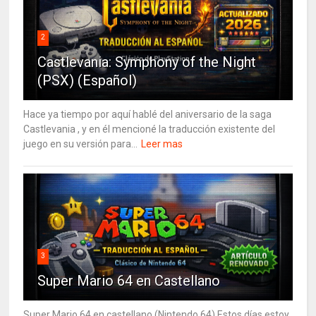
2
Castlevania: Symphony of the Night
(PSX) (Español)
Hace ya tiempo por aquí hablé del aniversario de la saga
Castlevania , y en él mencioné la traducción existente del
juego en su versión para...
Leer mas
3
Super Mario 64 en Castellano
Super Mario 64 en castellano (Nintendo 64) Estos días estoy