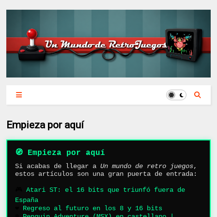
Empieza por aquí
🧭 Empieza por aquí
Si acabas de llegar a
Un mundo de retro juegos
,
estos artículos son una gran puerta de entrada:
🎮
Atari ST: el 16 bits que triunfó fuera de
España
❤️
Regreso al futuro en los 8 y 16 bits
❄️
Penguin Adventure (MSX) en castellano |