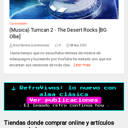
Curiosidades
(Musica) Turrican 2 - The Desert Rocks [BG
Ollie]
Xisco Servera (Locomosxca)
0
08 Sep, 2022
Hacía tiempo que no escuchaba remixes de música de
videojuegos y buceando por YouTube he visitado uno que me
Leer mas
encantan sus versiones de toda clas...
🕹️ RetroVivos: lo nuevo con
alma clásica
Ver publicaciones
⚡ El legado retro continúa hoy ⚡
Tiendas donde comprar online y artículos