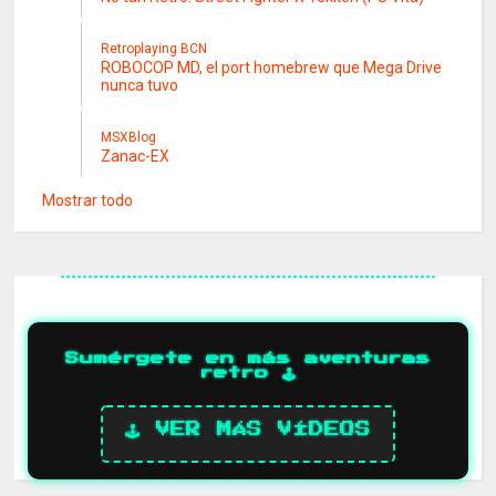
Retroplaying BCN
ROBOCOP MD, el port homebrew que Mega Drive
nunca tuvo
MSXBlog
Zanac-EX
Mostrar todo
Sumérgete en más aventuras
retro 🕹️
🕹️ VER MÁS VÍDEOS