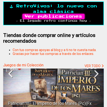
🕹️ RetroVivos: lo nuevo con
alma clásica
Ver publicaciones
⚡ El legado retro continúa hoy ⚡
Tiendas donde comprar online y artículos
recomendados
Con tus compras apoyas al blog y a ti no te cuesta nada.
Gracias por hacer tus compras a través de los enlaces.
Juegos de mi Colección
VER TODO
Patrician III– El Imperio de los Mares (Pc)(Fx