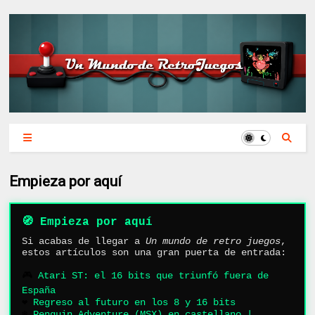
Empieza por aquí
🧭 Empieza por aquí
Si acabas de llegar a
Un mundo de retro juegos
,
estos artículos son una gran puerta de entrada:
🎮
Atari ST: el 16 bits que triunfó fuera de
España
❤️
Regreso al futuro en los 8 y 16 bits
❄️
Penguin Adventure (MSX) en castellano |