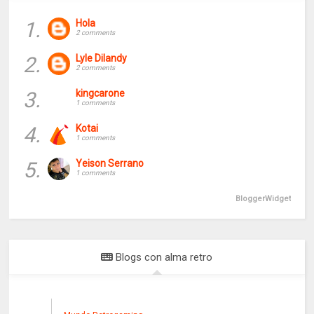
1.
Hola
2 comments
2.
Lyle Dilandy
2 comments
3.
kingcarone
1 comments
4.
Kotai
1 comments
5.
Yeison Serrano
1 comments
BloggerWidget
Blogs con alma retro