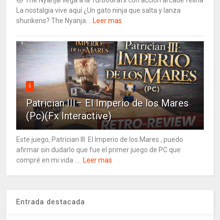
🐱 The Nyanja! llega a la TurboGrafx con acción arcade felina
La nostalgia vive aquí ¿Un gato ninja que salta y lanza
shurikens? The Nyanja...
Leer mas
5
Patrician III– El Imperio de los Mares
(Pc)(Fx Interactive)
Este juego, Patrician III: El Imperio de los Mares , puedo
afirmar sin dudarlo que fue el primer juego de PC que
compré en mi vida ....
Leer mas
Entrada destacada