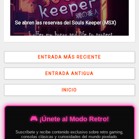
Se abren las reservas del Souls Keeper (MSX)
ENTRADA MÁS RECIENTE
ENTRADA ANTIGUA
INICIO
🎮 ¡Únete al Modo Retro!
Suscríbete y recibe contenido exclusivo sobre retro gaming,
consolas clásicas y curiosidades del mundo pixelado.