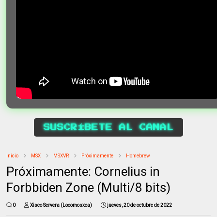
SUSCRÍBETE AL CANAL
Inicio
MSX
MSXVR
Próximamente
Homebrew
Próximamente: Cornelius in
Forbbiden Zone (Multi/8 bits)
0
Xisco Servera (Locomosxca)
jueves, 20 de octubre de 2022