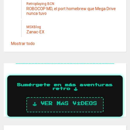
Retroplaying BCN
ROBOCOP MD, el port homebrew que Mega Drive
nunca tuvo
MSXBlog
Zanac-EX
Mostrar todo
Sumérgete en más aventuras
retro 🕹️
🕹️ VER MÁS VÍDEOS