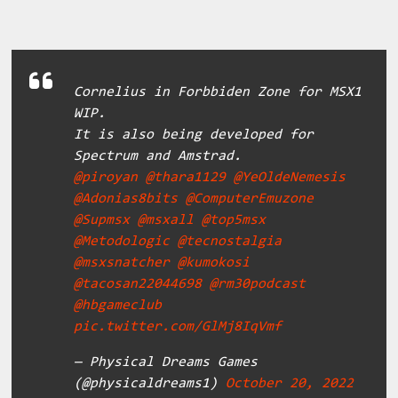
Cornelius in Forbbiden Zone for MSX1
WIP.
It is also being developed for
Spectrum and Amstrad.
@piroyan
@thara1129
@YeOldeNemesis
@Adonias8bits
@ComputerEmuzone
@Supmsx
@msxall
@top5msx
@Metodologic
@tecnostalgia
@msxsnatcher
@kumokosi
@tacosan22044698
@rm30podcast
@hbgameclub
pic.twitter.com/GlMj8IqVmf
— Physical Dreams Games
(@physicaldreams1)
October 20, 2022