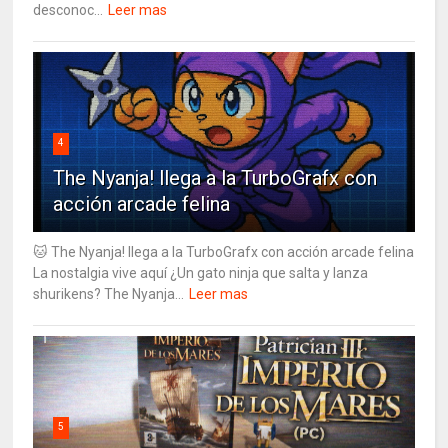
desconoc...
Leer mas
4
The Nyanja! llega a la TurboGrafx con
acción arcade felina
🐱 The Nyanja! llega a la TurboGrafx con acción arcade felina
La nostalgia vive aquí ¿Un gato ninja que salta y lanza
shurikens? The Nyanja...
Leer mas
5