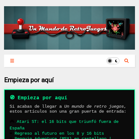
Empieza por aquí
🧭 Empieza por aquí
Si acabas de llegar a
Un mundo de retro juegos
,
estos artículos son una gran puerta de entrada:
🎮
Atari ST: el 16 bits que triunfó fuera de
España
❤️
Regreso al futuro en los 8 y 16 bits
❄️
Penguin Adventure (MSX) en castellano |