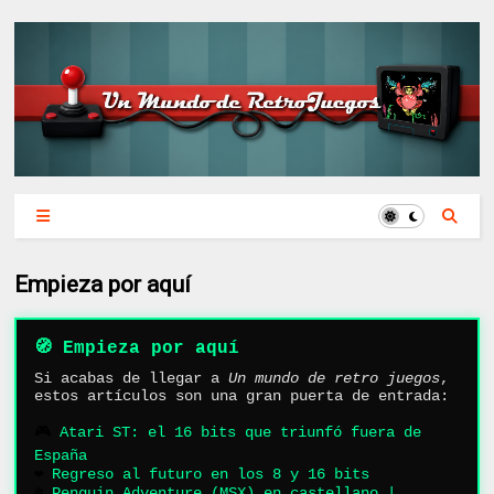
Empieza por aquí
🧭 Empieza por aquí
Si acabas de llegar a
Un mundo de retro juegos
,
estos artículos son una gran puerta de entrada:
🎮
Atari ST: el 16 bits que triunfó fuera de
España
❤️
Regreso al futuro en los 8 y 16 bits
❄️
Penguin Adventure (MSX) en castellano |