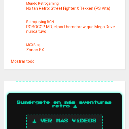
Mundo Retrogaming
No tan Retro: Street Fighter X Tekken (PS Vita)
Retroplaying BCN
ROBOCOP MD, el port homebrew que Mega Drive
nunca tuvo
MSXBlog
Zanac-EX
Mostrar todo
Sumérgete en más aventuras
retro 🕹️
🕹️ VER MÁS VÍDEOS