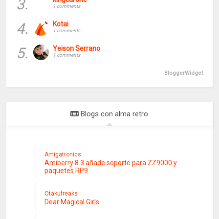
3.
1 comments
4.
Kotai
1 comments
5.
Yeison Serrano
1 comments
BloggerWidget
Blogs con alma retro
Amigatronics
Amiberry 8.3 añade soporte para ZZ9000 y
paquetes RP9
Otakufreaks
Dear Magical Girls