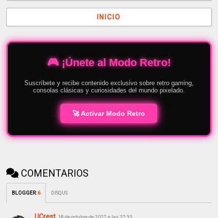
INICIO
🎮 ¡Únete al Modo Retro!
Suscríbete y recibe contenido exclusivo sobre retro gaming,
consolas clásicas y curiosidades del mundo pixelado.
🚀 Activar Modo Retro
COMENTARIOS
BLOGGER
:
6
DISQUS
UCrest
18 de octubre de 2022 a las 22:33