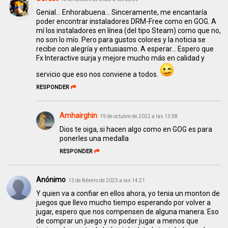
Genial... Enhorabuena... Sinceramente, me encantaría
poder encontrar instaladores DRM-Free como en GOG. A
mí los instaladores en línea (del tipo Steam) como que no,
no son lo mío. Pero para gustos colores y la noticia se
recibe con alegría y entusiasmo. A esperar... Espero que
Fx Interactive surja y mejore mucho más en calidad y
servicio que eso nos conviene a todos.
RESPONDER
Amhairghin
19 de octubre de 2022 a las 13:58
Dios te oiga, si hacen algo como en GOG es para
ponerles una medalla
RESPONDER
Anónimo
13 de febrero de 2023 a las 14:21
Y quien va a confiar en ellos ahora, yo tenia un monton de
juegos que llevo mucho tiempo esperando por volver a
jugar, espero que nos compensen de alguna manera. Eso
de comprar un juego y no poder jugar a menos que