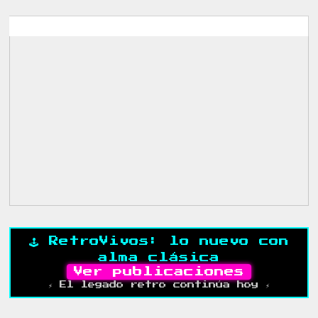
🕹️ RetroVivos: lo nuevo con
alma clásica
Ver publicaciones
⚡ El legado retro continúa hoy ⚡