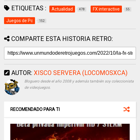
ETIQUETAS :
Actualidad
FX interactive
478
55
Juegos de Pc
152
COMPARTE ESTA HISTORIA RETRO:
AUTOR:
XISCO SERVERA (LOCOMOSXCA)
Bloguero desde el año 2008 y además también soy coleccionista
de videojuegos.
RECOMENDADO PARA TI