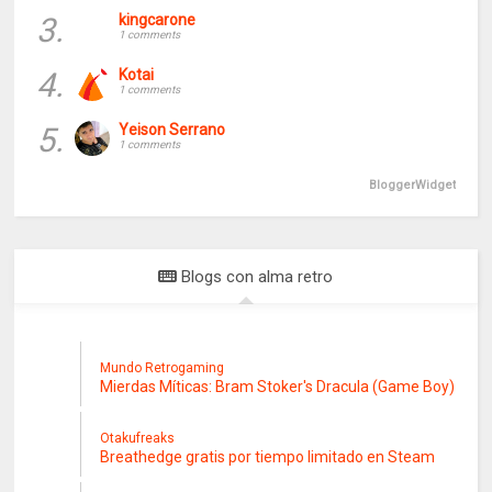
3.
kingcarone
1 comments
4.
Kotai
1 comments
5.
Yeison Serrano
1 comments
BloggerWidget
Blogs con alma retro
Mundo Retrogaming
Mierdas Míticas: Bram Stoker's Dracula (Game Boy)
Otakufreaks
Breathedge gratis por tiempo limitado en Steam