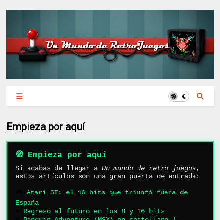
Empieza por aquí
🧭 Empieza por aquí
Si acabas de llegar a
Un mundo de retro juegos
,
estos artículos son una gran puerta de entrada:
🎮
Atari ST: el 16 bits que triunfó fuera de
España
❤️
Regreso al futuro en los 8 y 16 bits
❄️
Penguin Adventure (MSX) en castellano |