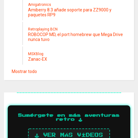
Amigatronics
Amiberry 8.3 añade soporte para ZZ9000 y
paquetes RP9
Retroplaying BCN
ROBOCOP MD, el port homebrew que Mega Drive
nunca tuvo
MSXBlog
Zanac-EX
Mostrar todo
Sumérgete en más aventuras
retro 🕹️
🕹️ VER MÁS VÍDEOS