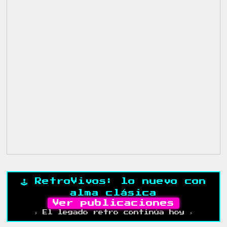
🕹️ RetroVivos: lo nuevo con
alma clásica
Ver publicaciones
⚡ El legado retro continúa hoy ⚡