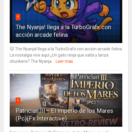
4
The Nyanja! llega a la TurboGrafx con
acción arcade felina
🐱 The Nyanja! llega a la TurboGrafx con acción arcade felina
La nostalgia vive aquí ¿Un gato ninja que salta y lanza
shurikens? The Nyanja...
Leer mas
5
Patrician III– El Imperio de los Mares
(Pc)(Fx Interactive)