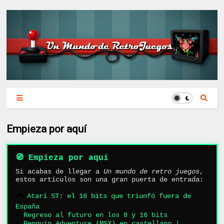
Empieza por aquí
🧭 Empieza por aquí
Si acabas de llegar a
Un mundo de retro juegos
,
estos artículos son una gran puerta de entrada:
🎮
Atari ST: el 16 bits que triunfó fuera de
España
❤️
Regreso al futuro en los 8 y 16 bits
❄️
Penguin Adventure (MSX) en castellano |