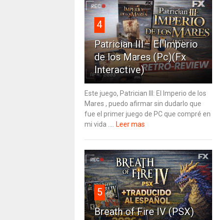
4
Patrician III– El Imperio
de los Mares (Pc)(Fx
Interactive)
Este juego, Patrician III: El Imperio de los
Mares , puedo afirmar sin dudarlo que
fue el primer juego de PC que compré en
mi vida ....
Leer mas
5
Breath of Fire IV (PSX)