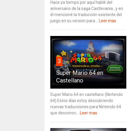
Hace ya tiempo por aquí hablé del
aniversario de la saga Castlevania , y en
él mencioné la traducción existente del
juego en su versión para...
Leer mas
3
Super Mario 64 en
Castellano
Super Mario 64 en castellano (Nintendo
64) Estos días estoy descubriendo
nuevas traducciones para Nintendo 64
que desconoc...
Leer mas