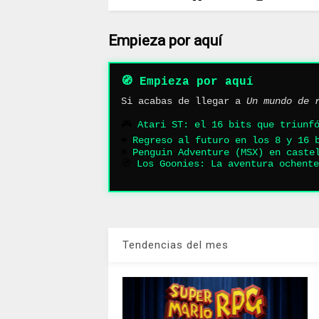
Empieza por aquí
🧭 Empieza por aquí
Si acabas de llegar a
Un mundo de 
🎮
Atari ST: el 16 bits que triunf
❤️
Regreso al futuro en los 8 y 16 
❄️
Penguin Adventure (MSX) en caste
🧭
Los Goonies: La aventura ochente
Tendencias del mes