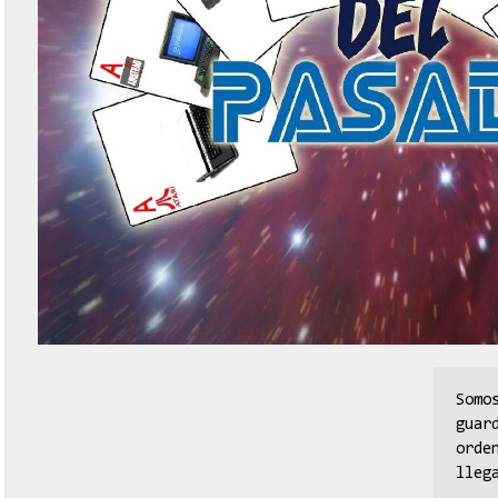
Somo
guar
orde
lleg