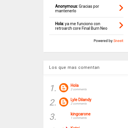
Anonymous:
Gracias por
mantenerlo
Hola:
ya me funciono con
retroarch core Final Burn Neo
Powered by
Sneeit
Los que mas comentan
1.
Hola
2 comments
2.
Lyle Dilandy
2 comments
3.
kingcarone
1 comments