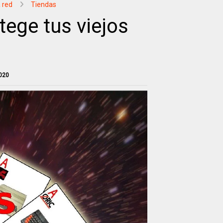
 red
Tiendas
ege tus viejos
020