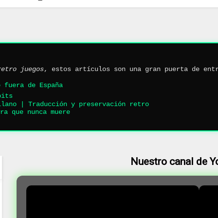
retro juegos
, estos artículos son una gran puerta de ent
ó fuera de España
bits
llano | Traducción y preservación retro
ra que nunca muere
Nuestro canal de 