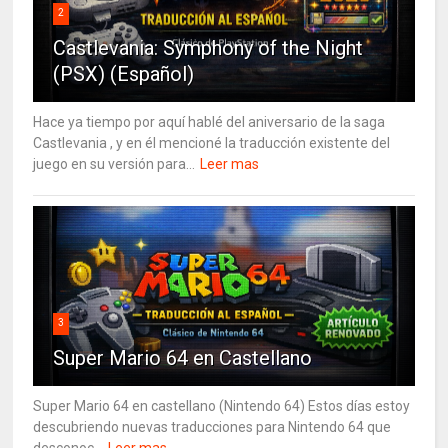
2
Castlevania: Symphony of the Night
(PSX) (Español)
Hace ya tiempo por aquí hablé del aniversario de la saga
Castlevania , y en él mencioné la traducción existente del
juego en su versión para...
Leer mas
3
Super Mario 64 en Castellano
Super Mario 64 en castellano (Nintendo 64) Estos días estoy
descubriendo nuevas traducciones para Nintendo 64 que