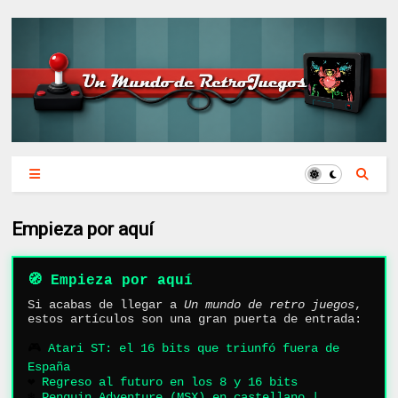
Empieza por aquí
🧭 Empieza por aquí
Si acabas de llegar a
Un mundo de retro juegos
,
estos artículos son una gran puerta de entrada:
🎮
Atari ST: el 16 bits que triunfó fuera de
España
❤️
Regreso al futuro en los 8 y 16 bits
❄️
Penguin Adventure (MSX) en castellano |