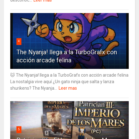
desconoc...
Leer mas
4
The Nyanja! llega a la TurboGrafx con
acción arcade felina
🐱 The Nyanja! llega a la TurboGrafx con acción arcade felina
La nostalgia vive aquí ¿Un gato ninja que salta y lanza
shurikens? The Nyanja...
Leer mas
5