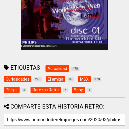
ETIQUETAS :
Actualidad
478
Curiosidades
El amiga
MSX
220
98
270
Philips
Rarezas Retro
Sony
4
7
4
COMPARTE ESTA HISTORIA RETRO: