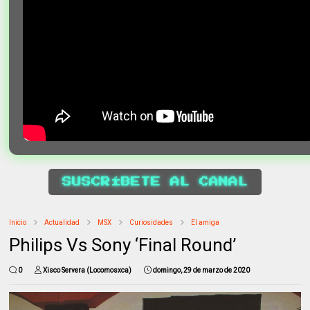
SUSCRÍBETE AL CANAL
Inicio
Actualidad
MSX
Curiosidades
El amiga
Philips Vs Sony ‘Final Round’
0
Xisco Servera (Locomosxca)
domingo, 29 de marzo de 2020