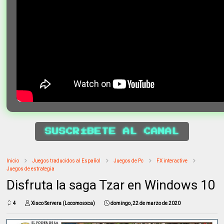
SUSCRÍBETE AL CANAL
Inicio
Juegos traducidos al Español
Juegos de Pc
FX interactive
Juegos de estrategia
Disfruta la saga Tzar en Windows 10
4
Xisco Servera (Locomosxca)
domingo, 22 de marzo de 2020