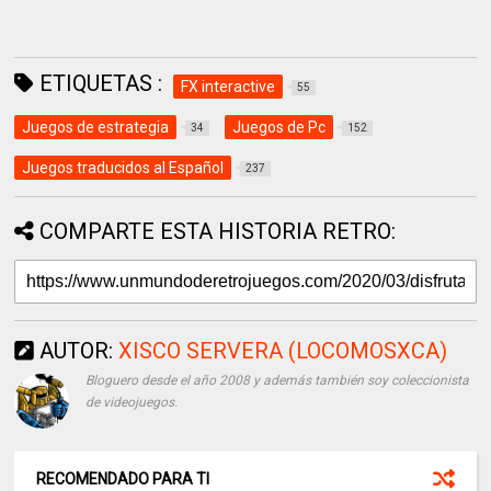
ETIQUETAS :
FX interactive
55
Juegos de estrategia
Juegos de Pc
34
152
Juegos traducidos al Español
237
COMPARTE ESTA HISTORIA RETRO:
AUTOR:
XISCO SERVERA (LOCOMOSXCA)
Bloguero desde el año 2008 y además también soy coleccionista
de videojuegos.
RECOMENDADO PARA TI