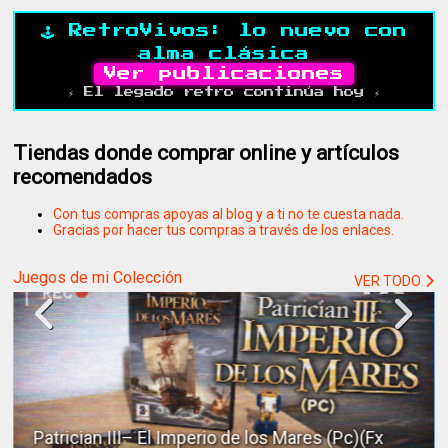
🕹️ RetroVivos: lo nuevo con
alma clásica
Ver publicaciones
⚡ El legado retro continúa hoy ⚡
Tiendas donde comprar online y artículos
recomendados
Con tus compras apoyas al blog y a ti no te cuesta nada.
Gracias por hacer tus compras a través de los enlaces.
Juegos de mi Colección
VER TODO