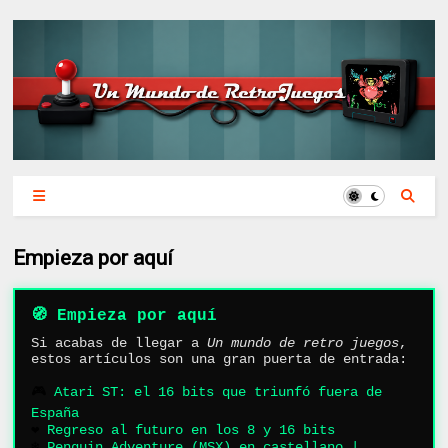
Empieza por aquí
🧭 Empieza por aquí
Si acabas de llegar a
Un mundo de retro juegos
,
estos artículos son una gran puerta de entrada:
🎮
Atari ST: el 16 bits que triunfó fuera de
España
❤️
Regreso al futuro en los 8 y 16 bits
❄️
Penguin Adventure (MSX) en castellano |