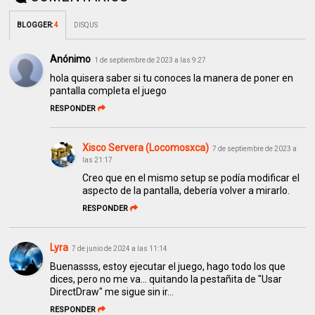
BLOGGER
:
4
DISQUS
Anónimo
1 de septiembre de 2023 a las 9:27
hola quisera saber si tu conoces la manera de poner en
pantalla completa el juego
RESPONDER
Xisco Servera (Locomosxca)
7 de septiembre de 2023 a
las 21:17
Creo que en el mismo setup se podía modificar el
aspecto de la pantalla, debería volver a mirarlo.
RESPONDER
Lyra
7 de junio de 2024 a las 11:14
Buenassss, estoy ejecutar el juego, hago todo los que
dices, pero no me va... quitando la pestañita de "Usar
DirectDraw" me sigue sin ir...
RESPONDER