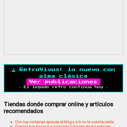
🕹️ RetroVivos: lo nuevo con
alma clásica
Ver publicaciones
⚡ El legado retro continúa hoy ⚡
Tiendas donde comprar online y artículos
recomendados
Con tus compras apoyas al blog y a ti no te cuesta nada.
Gracias por hacer tus compras a través de los enlaces.