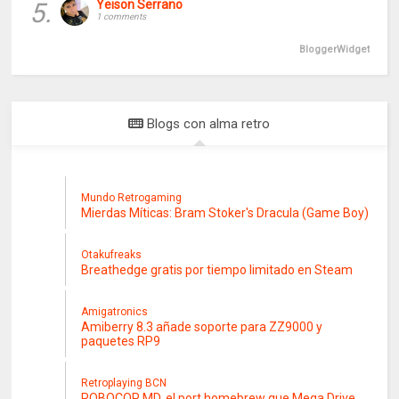
5.
Yeison Serrano
1 comments
BloggerWidget
Blogs con alma retro
Mundo Retrogaming
Mierdas Míticas: Bram Stoker's Dracula (Game Boy)
Otakufreaks
Breathedge gratis por tiempo limitado en Steam
Amigatronics
Amiberry 8.3 añade soporte para ZZ9000 y
paquetes RP9
Retroplaying BCN
ROBOCOP MD, el port homebrew que Mega Drive