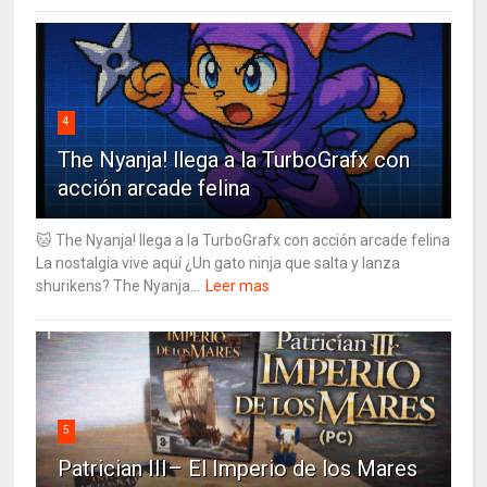
4
The Nyanja! llega a la TurboGrafx con
acción arcade felina
🐱 The Nyanja! llega a la TurboGrafx con acción arcade felina
La nostalgia vive aquí ¿Un gato ninja que salta y lanza
shurikens? The Nyanja...
Leer mas
5
Patrician III– El Imperio de los Mares