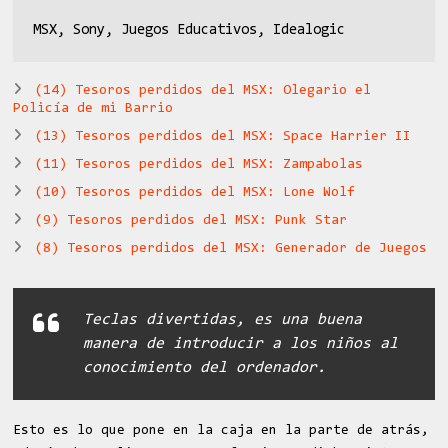
MSX, Sony, Juegos Educativos, Idealogic
(14) Tesoros perdidos del MSX: Olegario el
Policía de mi Barrio
(13) Tesoros perdidos del MSX: Space Harrier II
(11) Tesoros perdidos del MSX: Zampabolas
(10) Tesoros perdidos del MSX: Lone Wolf
(9) Tesoros perdidos del MSX: Punk Star
(8) Tesoros perdidos del MSX: Generador de Juegos
Teclas divertidas, es una buena
manera de introducir a los niños al
conocimiento del ordenador.
Esto es lo que pone en la caja en la parte de atrás,