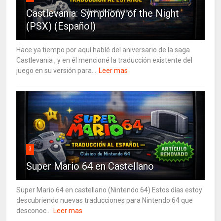
Castlevania: Symphony of the Night
(PSX) (Español)
Hace ya tiempo por aquí hablé del aniversario de la saga
Castlevania , y en él mencioné la traducción existente del
juego en su versión para...
Leer mas
3
Super Mario 64 en Castellano
Super Mario 64 en castellano (Nintendo 64) Estos días estoy
descubriendo nuevas traducciones para Nintendo 64 que
desconoc...
Leer mas