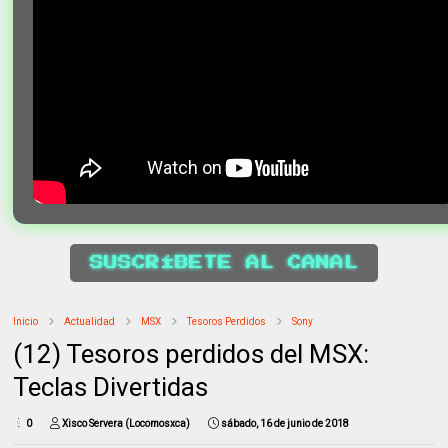
SUSCRÍBETE AL CANAL
Inicio
Actualidad
MSX
Tesoros Perdidos
Sony
(12) Tesoros perdidos del MSX:
Teclas Divertidas
0
Xisco Servera (Locomosxca)
sábado, 16 de junio de 2018