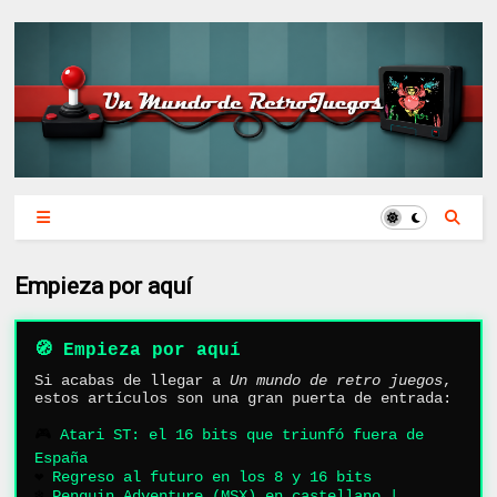
Empieza por aquí
🧭 Empieza por aquí
Si acabas de llegar a
Un mundo de retro juegos
,
estos artículos son una gran puerta de entrada:
🎮
Atari ST: el 16 bits que triunfó fuera de
España
❤️
Regreso al futuro en los 8 y 16 bits
❄️
Penguin Adventure (MSX) en castellano |