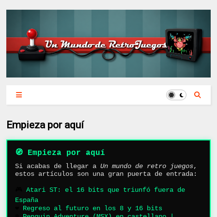
Empieza por aquí
🧭 Empieza por aquí
Si acabas de llegar a
Un mundo de retro juegos
,
estos artículos son una gran puerta de entrada:
🎮
Atari ST: el 16 bits que triunfó fuera de
España
❤️
Regreso al futuro en los 8 y 16 bits
❄️
Penguin Adventure (MSX) en castellano |