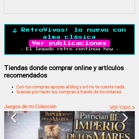
🕹️ RetroVivos: lo nuevo con
alma clásica
Ver publicaciones
⚡ El legado retro continúa hoy ⚡
Tiendas donde comprar online y artículos
recomendados
Con tus compras apoyas al blog y a ti no te cuesta nada.
Gracias por hacer tus compras a través de los enlaces.
Juegos de mi Colección
VER TODO