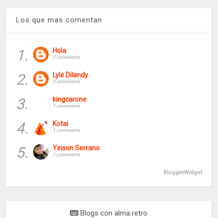
Los que mas comentan
1.
Hola
2 comments
2.
Lyle Dilandy
2 comments
3.
kingcarone
1 comments
4.
Kotai
1 comments
5.
Yeison Serrano
1 comments
BloggerWidget
Blogs con alma retro