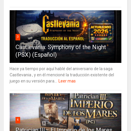
3
Castlevania: Symphony of the Night
(PSX) (Español)
Hace ya tiempo por aquí hablé del aniversario de la saga
Castlevania , y en él mencioné la traducción existente del
juego en su versión para...
Leer mas
4
Patrician III– El Imperio de los Mares