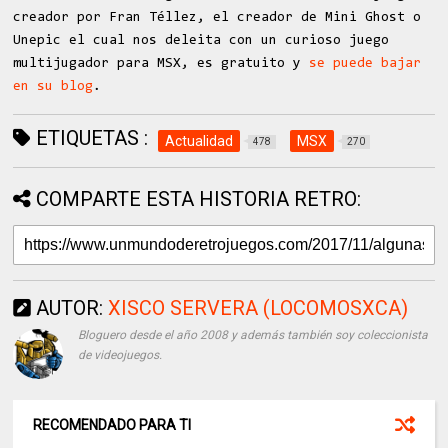
creador por Fran Téllez, el creador de Mini Ghost o
Unepic el cual nos deleita con un curioso juego
multijugador para MSX, es gratuito y
se puede bajar
en su blog
.
ETIQUETAS :
Actualidad
MSX
478
270
COMPARTE ESTA HISTORIA RETRO:
AUTOR:
XISCO SERVERA (LOCOMOSXCA)
Bloguero desde el año 2008 y además también soy coleccionista
de videojuegos.
RECOMENDADO PARA TI