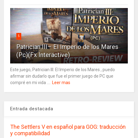
5
Patrician III– El Imperio de los Mares
(Pc)(Fx Interactive)
Este juego, Patrician III: El Imperio de los Mares , puedo
afirmar sin dudarlo que fue el primer juego de PC que
compré en mi vida ....
Leer mas
Entrada destacada
The Settlers V en español para GOG: traducción
y compatibilidad