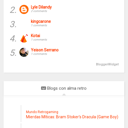
2.
Lyle Dilandy
2 comments
3.
kingcarone
1 comments
4.
Kotai
1 comments
5.
Yeison Serrano
1 comments
BloggerWidget
Blogs con alma retro
Mundo Retrogaming
Mierdas Míticas: Bram Stoker's Dracula (Game Boy)