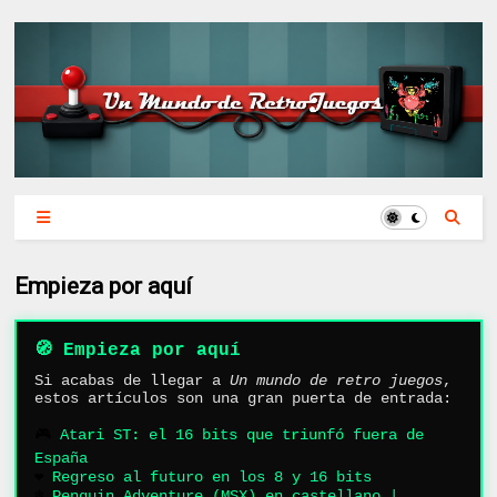
Empieza por aquí
🧭 Empieza por aquí
Si acabas de llegar a
Un mundo de retro juegos
,
estos artículos son una gran puerta de entrada:
🎮
Atari ST: el 16 bits que triunfó fuera de
España
❤️
Regreso al futuro en los 8 y 16 bits
❄️
Penguin Adventure (MSX) en castellano |