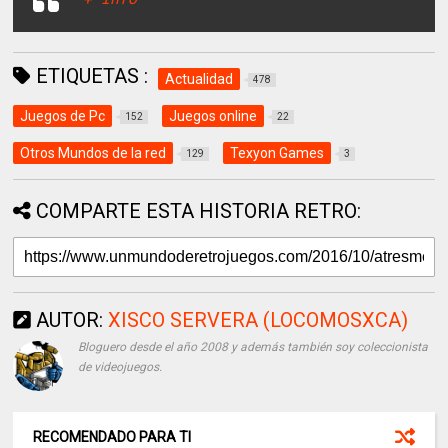
+ Info
ETIQUETAS :
Actualidad
478
Juegos de Pc
Juegos online
152
22
Otros Mundos de la red
Texyon Games
129
3
COMPARTE ESTA HISTORIA RETRO:
AUTOR:
XISCO SERVERA (LOCOMOSXCA)
Bloguero desde el año 2008 y además también soy coleccionista
de videojuegos.
RECOMENDADO PARA TI