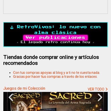
🕹️ RetroVivos: lo nuevo con
alma clásica
Ver publicaciones
⚡ El legado retro continúa hoy ⚡
Tiendas donde comprar online y artículos
recomendados
Con tus compras apoyas al blog y a ti no te cuesta nada.
Gracias por hacer tus compras a través de los enlaces.
Juegos de mi Colección
VER TODO