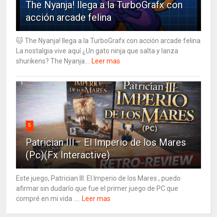
The Nyanja! llega a la TurboGrafx con
acción arcade felina
🐱 The Nyanja! llega a la TurboGrafx con acción arcade felina
La nostalgia vive aquí ¿Un gato ninja que salta y lanza
shurikens? The Nyanja...
Leer mas
5
Patrician III– El Imperio de los Mares
(Pc)(Fx Interactive)
Este juego, Patrician III: El Imperio de los Mares , puedo
afirmar sin dudarlo que fue el primer juego de PC que
compré en mi vida ....
Leer mas