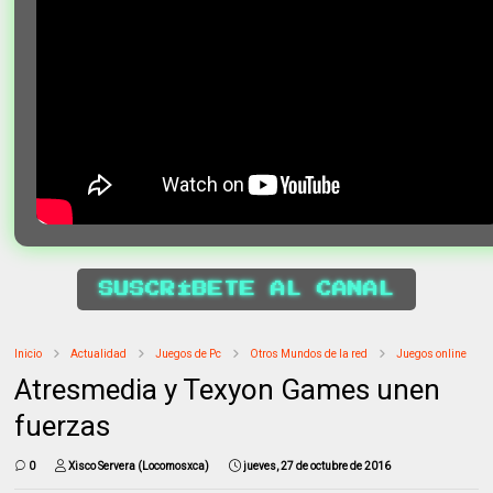
SUSCRÍBETE AL CANAL
Inicio
Actualidad
Juegos de Pc
Otros Mundos de la red
Juegos online
Atresmedia y Texyon Games unen
fuerzas
0
Xisco Servera (Locomosxca)
jueves, 27 de octubre de 2016