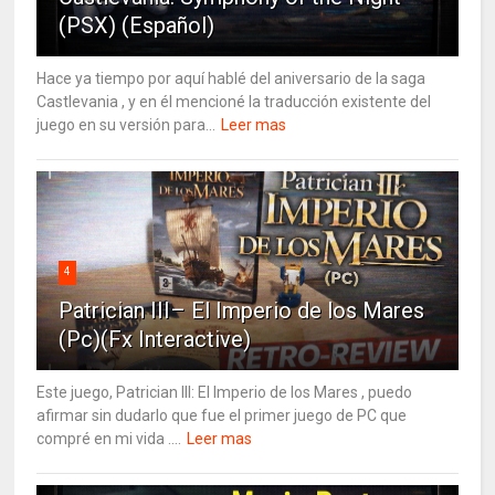
(PSX) (Español)
Hace ya tiempo por aquí hablé del aniversario de la saga
Castlevania , y en él mencioné la traducción existente del
juego en su versión para...
Leer mas
4
Patrician III– El Imperio de los Mares
(Pc)(Fx Interactive)
Este juego, Patrician III: El Imperio de los Mares , puedo
afirmar sin dudarlo que fue el primer juego de PC que
compré en mi vida ....
Leer mas