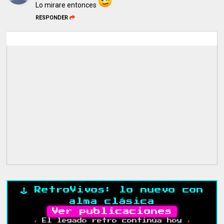
Lo mirare entonces
RESPONDER
🕹️ RetroVivos: lo nuevo con
alma clásica
Ver publicaciones
⚡ El legado retro continúa hoy ⚡