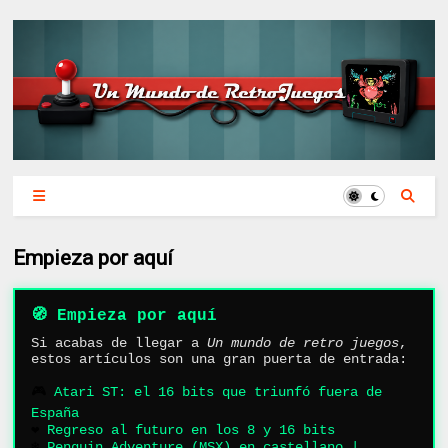
Empieza por aquí
🧭 Empieza por aquí
Si acabas de llegar a
Un mundo de retro juegos
,
estos artículos son una gran puerta de entrada:
🎮
Atari ST: el 16 bits que triunfó fuera de
España
❤️
Regreso al futuro en los 8 y 16 bits
❄️
Penguin Adventure (MSX) en castellano |