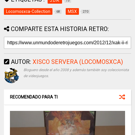
J.D.R.
73
Locomosxca-Collection
MSX
68
270
COMPARTE ESTA HISTORIA RETRO:
AUTOR:
XISCO SERVERA (LOCOMOSXCA)
Bloguero desde el año 2008 y además también soy coleccionista
de videojuegos.
RECOMENDADO PARA TI