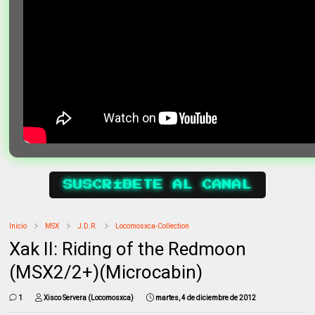
SUSCRÍBETE AL CANAL
Inicio
MSX
J.D.R.
Locomosxca-Collection
Xak II: Riding of the Redmoon
(MSX2/2+)(Microcabin)
1
Xisco Servera (Locomosxca)
martes, 4 de diciembre de 2012