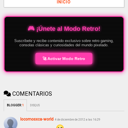
INICIO
🎮 ¡Únete al Modo Retro!
Suscríbete y recibe contenido exclusivo sobre retro gaming,
consolas clásicas y curiosidades del mundo pixelado.
🚀 Activar Modo Retro
COMENTARIOS
BLOGGER
:
1
DISQUS
locomosxca-world
4 de diciembre de 2012 a las 16:29