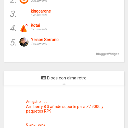
2 comments
3.
kingcarone
1 comments
4.
Kotai
1 comments
5.
Yeison Serrano
1 comments
BloggerWidget
Blogs con alma retro
Amigatronics
Amiberry 8.3 añade soporte para ZZ9000 y
paquetes RP9
Otakufreaks