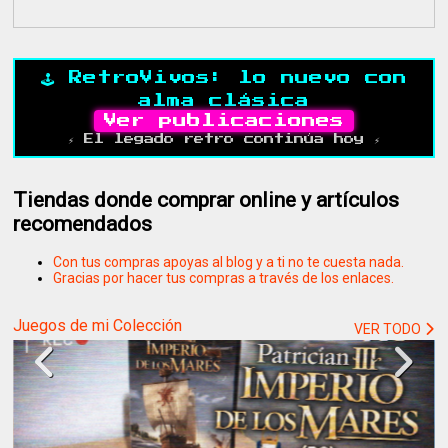
🕹️ RetroVivos: lo nuevo con
alma clásica
Ver publicaciones
⚡ El legado retro continúa hoy ⚡
Tiendas donde comprar online y artículos
recomendados
Con tus compras apoyas al blog y a ti no te cuesta nada.
Gracias por hacer tus compras a través de los enlaces.
Juegos de mi Colección
VER TODO