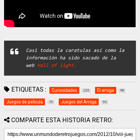
Casi todas la caratulas así como la
información ha sido sacado de la
web
Hall of light.
ETIQUETAS :
Curiosidades
El amiga
220
98
Juegos de película
Juegos del Amiga
19
90
COMPARTE ESTA HISTORIA RETRO: