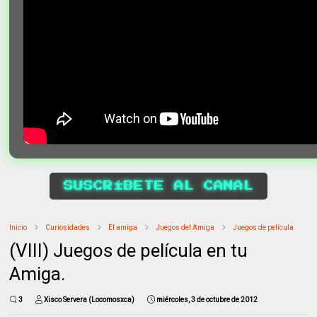
SUSCRÍBETE AL CANAL
Inicio
Curiosidades
El amiga
Juegos del Amiga
Juegos de película
(VIII) Juegos de película en tu
Amiga.
3
Xisco Servera (Locomosxca)
miércoles, 3 de octubre de 2012