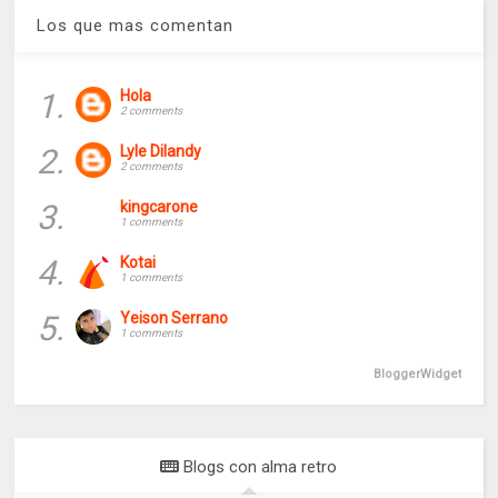
Los que mas comentan
1.
Hola
2 comments
2.
Lyle Dilandy
2 comments
3.
kingcarone
1 comments
4.
Kotai
1 comments
5.
Yeison Serrano
1 comments
BloggerWidget
Blogs con alma retro