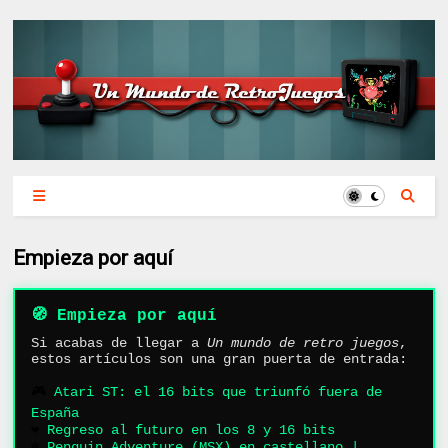
Empieza por aquí
🧭 Empieza por aquí
Si acabas de llegar a
Un mundo de retro juegos
,
estos artículos son una gran puerta de entrada:
🎮
Atari ST: el 16 bits que triunfó fuera de
España
❤️
Regreso al futuro en los 8 y 16 bits
❄️
Penguin Adventure (MSX) en castellano |