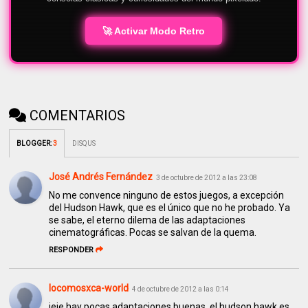
🚀 Activar Modo Retro
COMENTARIOS
BLOGGER
:
3
DISQUS
José Andrés Fernández
3 de octubre de 2012 a las 23:08
No me convence ninguno de estos juegos, a excepción
del Hudson Hawk, que es el único que no he probado. Ya
se sabe, el eterno dilema de las adaptaciones
cinematográficas. Pocas se salvan de la quema.
RESPONDER
locomosxca-world
4 de octubre de 2012 a las 0:14
jeje hay pocas adaptaciones buenas, el hudson hawk es