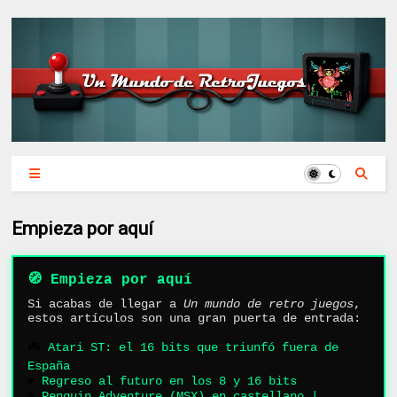
Empieza por aquí
🧭 Empieza por aquí
Si acabas de llegar a
Un mundo de retro juegos
,
estos artículos son una gran puerta de entrada:
🎮
Atari ST: el 16 bits que triunfó fuera de
España
❤️
Regreso al futuro en los 8 y 16 bits
❄️
Penguin Adventure (MSX) en castellano |