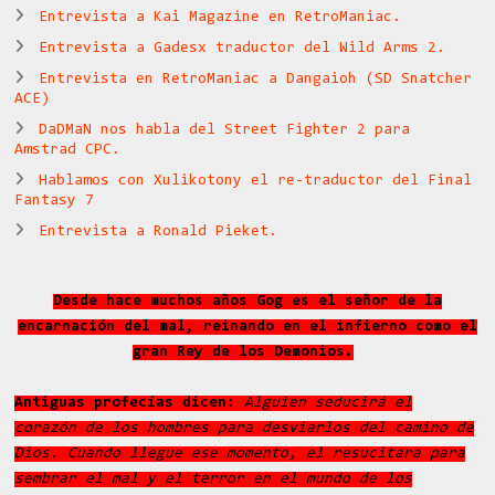
Entrevista a Kai Magazine en RetroManiac.
Entrevista a Gadesx traductor del Wild Arms 2.
Entrevista en RetroManiac a Dangaioh (SD Snatcher
ACE)
DaDMaN nos habla del Street Fighter 2 para
Amstrad CPC.
Hablamos con Xulikotony el re-traductor del Final
Fantasy 7
Entrevista a Ronald Pieket.
Desde hace muchos años Gog es el señor de la
encarnación del mal, reinando en el infierno como el
gran Rey de los Demonios.
Antiguas profecías dicen:
Alguien seducirá el
corazón de los hombres para desviarlos del camino de
Dios. Cuando llegue ese momento, el resucitara para
sembrar el mal y el terror en el mundo de los