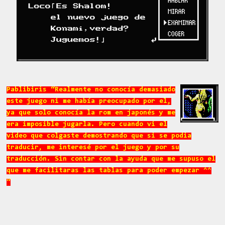
Pablibiris “Realmente no conocía demasiado
este juego ni me había preocupado por el,
ya que solo conocía la rom en japonés y me
era imposible jugarla. Pero cuando vi el
video que colgaste demostrando que si se podia
traducir, me interesé por el juego y por su
traducción. Sin contar con la ayuda que me supuso el
que me facilitaras las tablas para poder empezar ^^
“