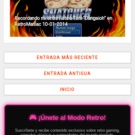
Recordando mi entrevista a Toni “Dangaioh” en
RetroManiac 10-01-2014
ENTRADA MÁS RECIENTE
ENTRADA ANTIGUA
INICIO
🎮 ¡Únete al Modo Retro!
Suscríbete y recibe contenido exclusivo sobre retro gaming,
consolas clásicas y curiosidades del mundo pixelado.