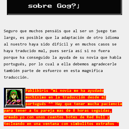
Seguro que muchos pensáis que al ser un juego tan
largo, es posible que la adaptación de otro idioma
al nuestro haya sido difícil y en muchos casos se
haya traducido mal, pues sería así si no fuera
porque ha conseguido la ayuda de su novia que habla
portugués, por lo cual a ella debemos agradecerle
también parte de esfuerzo en esta magnifica
traducción.
Pablibiris “
mi novia me ha ayudado
muchísimo en la traducción desde el
portugués ^^ Hay que tener mucha paciencia
para tener a tu pareja mas de 8 horas seguidas,
armado yo con unos cuantos botes de Red Bull y
tecleando en una ventana con simbolitos extraños "