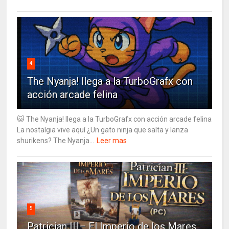
4
The Nyanja! llega a la TurboGrafx con
acción arcade felina
🐱 The Nyanja! llega a la TurboGrafx con acción arcade felina
La nostalgia vive aquí ¿Un gato ninja que salta y lanza
shurikens? The Nyanja...
Leer mas
5
Patrician III– El Imperio de los Mares