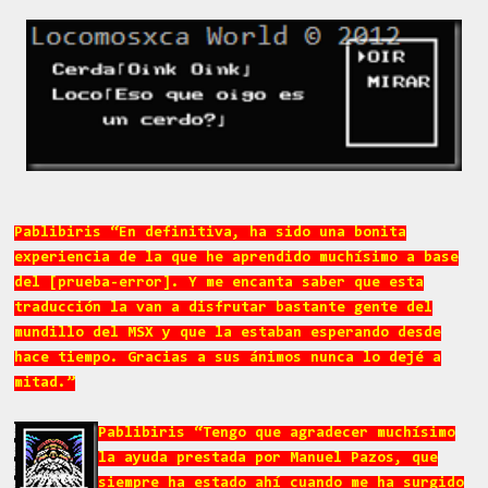
Pablibiris “En definitiva, ha sido una bonita
experiencia de la que he aprendido muchísimo a base
del [prueba-error]. Y me encanta saber que esta
traducción la van a disfrutar bastante gente del
mundillo del MSX y que la estaban esperando desde
hace tiempo. Gracias a sus ánimos nunca lo dejé a
mitad.”
Pablibiris “Tengo que agradecer muchísimo
la ayuda prestada por Manuel Pazos, que
siempre ha estado ahí cuando me ha surgido