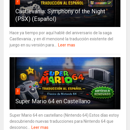
2
Castlevania: Symphony of the Night
(PSX) (Español)
Hace ya tiempo por aquí hablé del aniversario de la saga
Castlevania , y en él mencioné la traducción existente del
juego en su versión para...
Leer mas
3
Super Mario 64 en Castellano
Super Mario 64 en castellano (Nintendo 64) Estos días estoy
descubriendo nuevas traducciones para Nintendo 64 que
desconoc...
Leer mas