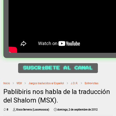
SUSCRÍBETE AL CANAL
Inicio
MSX
Juegos traducidos al Español
J.D.R.
Entrevistas
Pablibiris nos habla de la traducción
del Shalom (MSX).
8
Xisco Servera (Locomosxca)
domingo, 2 de septiembre de 2012