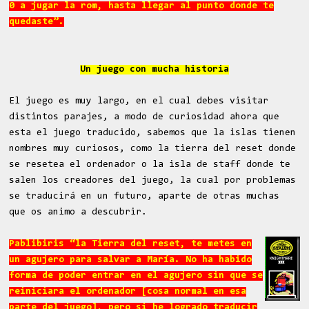
0 a jugar la rom, hasta llegar al punto donde te
quedaste”.
Un juego con mucha historia
El juego es muy largo, en el cual debes visitar
distintos parajes, a modo de curiosidad ahora que
esta el juego traducido, sabemos que la islas tienen
nombres muy curiosos, como la tierra del reset donde
se resetea el ordenador o la isla de staff donde te
salen los creadores del juego, la cual por problemas
se traducirá en un futuro, aparte de otras muchas
que os animo a descubrir.
Pablibiris “la Tierra del reset, te metes en
un agujero para salvar a María. No ha habido
forma de poder entrar en el agujero sin que se
reiniciara el ordenador [cosa normal en esa
parte del juego], pero si he logrado traducir