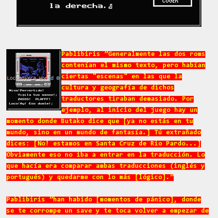
Pablibiris ”Generalmente las dos roms
contenían el mismo texto, pero habían
ciertas "escenas" en las que la
cultura y geografía de dichos
traductores tiraban demasiado. Por
ejemplo, al inicio del juego hay un
momento donde Butako dice que [ya no estás en tu
mundo, sino en un mundo de fantasía.] Tú extrañado
dices: [No! estamos en Santa Cruz de Rio Pardo...]
Obviamente eso no iba a entrar en la traducción. Lo
que hacía era comparar ambas traducciones (inglés y
portugués) y quedarme con lo más [lógico].”
Pablibiris ”han habido [momentos de pánico], donde
se te corrompe un save y te toca volver a empezar de