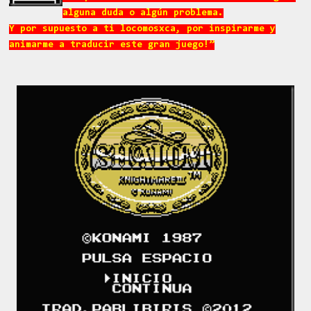
alguna duda o algún problema.
Y por supuesto a ti locomosxca, por inspirarme y
animarme a traducir este gran juego!”