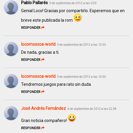
Pablo Pallarés
3 de septiembre de 2012 a las 0:33
Genial Loco! Gracias por compartirlo. Esperemos que en
breve este publicada la rom
RESPONDER
locomosxca-world
3 de septiembre de 2012 a las 15:55
De nada, gracias a ti.
RESPONDER
locomosxca-world
3 de septiembre de 2012 a las 15:55
Tendremos juegos para rato sin duda.
RESPONDER
José Andrés Fernández
4 de septiembre de 2012 a las 22:28
Gran noticia compañero!
RESPONDER