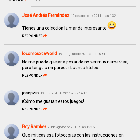
BLOGGER
:
11
DISQUS
José Andrés Fernández
19 de agosto de 2011 a las 1:32
Tienes una colección la mar de interesante
RESPONDER
locomosxcaworld
19 de agosto de 2011 a las 15:34
No me puedo quejar a pesar de no ser muy numerosa,
pero tengo a mi parecer buenos titulos.
RESPONDER
josepzin
19 de agosto de 2011 a las 16:16
¡Cómo me gustan estos juegos!
RESPONDER
Roy Ramker
20 de agosto de 2011 a las 12:26
Que míticas esa fotocopias con las instrucciones en