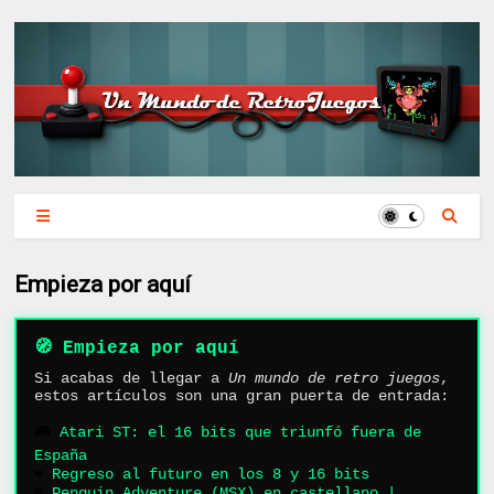
Empieza por aquí
🧭 Empieza por aquí
Si acabas de llegar a
Un mundo de retro juegos
,
estos artículos son una gran puerta de entrada:
🎮
Atari ST: el 16 bits que triunfó fuera de
España
❤️
Regreso al futuro en los 8 y 16 bits
❄️
Penguin Adventure (MSX) en castellano |