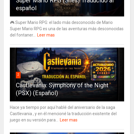
Super Mario RPG (Snes) Traducido al
español
🎮 Super Mario RPG: el lado más desconocido de Mario
Super Mario RPG es una de las aventuras más desconocidas
del fontaner...
Leer mas
2
Castlevania: Symphony of the Night
(PSX) (Español)
Hace ya tiempo por aquí hablé del aniversario de la saga
Castlevania , y en él mencioné la traducción existente del
juego en su versión para...
Leer mas