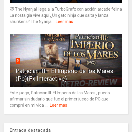
🐱 The Nyanja! llega a la TurboGrafx con acción arcade felina
La nostalgia vive aquí ¿Un gato ninja que salta y lanza
shurikens? The Nyanja...
Leer mas
5
Patrician III– El Imperio de los Mares
(Pc)(Fx Interactive)
Este juego, Patrician III: El Imperio de los Mares , puedo
afirmar sin dudarlo que fue el primer juego de PC que
compré en mi vida ....
Leer mas
Entrada destacada