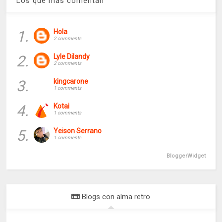
Los que mas comentan
1.
Hola
2 comments
2.
Lyle Dilandy
2 comments
3.
kingcarone
1 comments
4.
Kotai
1 comments
5.
Yeison Serrano
1 comments
BloggerWidget
Blogs con alma retro