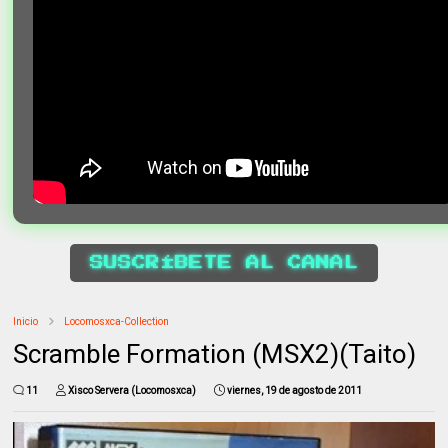
SUSCRÍBETE AL CANAL
Inicio
Locomosxca-Collection
Scramble Formation (MSX2)(Taito)
11
Xisco Servera (Locomosxca)
viernes, 19 de agosto de 2011