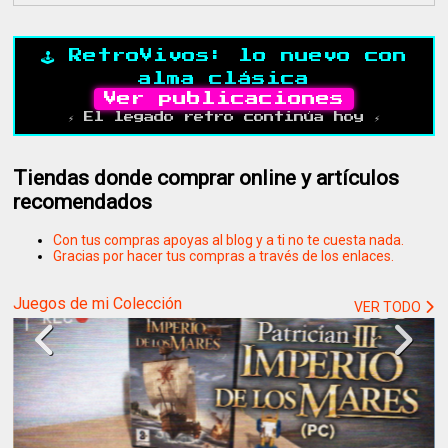
🕹️ RetroVivos: lo nuevo con
alma clásica
Ver publicaciones
⚡ El legado retro continúa hoy ⚡
Tiendas donde comprar online y artículos
recomendados
Con tus compras apoyas al blog y a ti no te cuesta nada.
Gracias por hacer tus compras a través de los enlaces.
Juegos de mi Colección
VER TODO