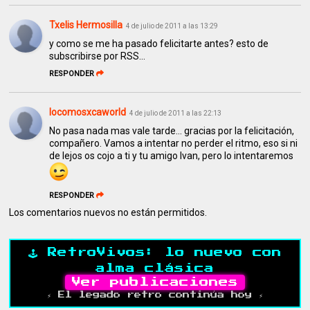
Txelis Hermosilla
4 de julio de 2011 a las 13:29
y como se me ha pasado felicitarte antes? esto de
subscribirse por RSS...
RESPONDER
locomosxcaworld
4 de julio de 2011 a las 22:13
No pasa nada mas vale tarde... gracias por la felicitación,
compañero. Vamos a intentar no perder el ritmo, eso si ni
de lejos os cojo a ti y tu amigo Ivan, pero lo intentaremos
RESPONDER
Los comentarios nuevos no están permitidos.
🕹️ RetroVivos: lo nuevo con
alma clásica
Ver publicaciones
⚡ El legado retro continúa hoy ⚡