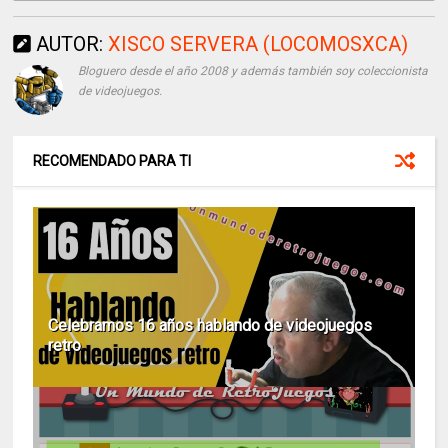
AUTOR:
XISCO SERVERA (LOCOMOSXCA)
Bloguero desde el año 2008 y además también soy coleccionista
de videojuegos.
RECOMENDADO PARA TI
Celebramos 16 años hablando de videojuegos
retro