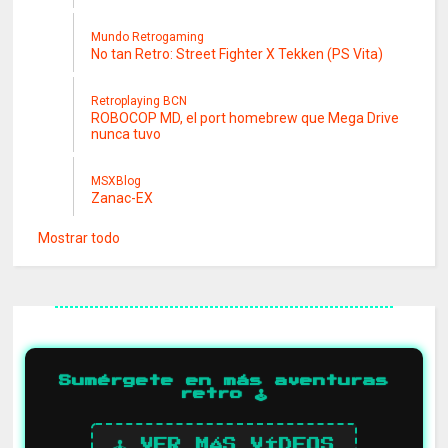
Mundo Retrogaming
No tan Retro: Street Fighter X Tekken (PS Vita)
Retroplaying BCN
ROBOCOP MD, el port homebrew que Mega Drive
nunca tuvo
MSXBlog
Zanac-EX
Mostrar todo
Sumérgete en más aventuras
retro 🕹️
🕹️ VER MÁS VÍDEOS