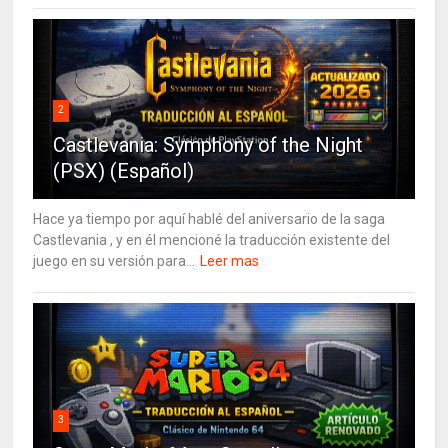
2
Castlevania: Symphony of the Night
(PSX) (Español)
Hace ya tiempo por aquí hablé del aniversario de la saga
Castlevania , y en él mencioné la traducción existente del
juego en su versión para...
Leer mas
3