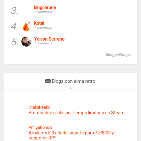
3.
kingcarone
1 comments
4.
Kotai
1 comments
5.
Yeison Serrano
1 comments
BloggerWidget
Blogs con alma retro
Otakufreaks
Breathedge gratis por tiempo limitado en Steam
Amigatronics
Amiberry 8.3 añade soporte para ZZ9000 y
paquetes RP9