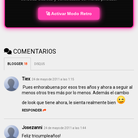
🚀 Activar Modo Retro
COMENTARIOS
BLOGGER
:
18
DISQUS
Tiex
24 de mayo de 2011 a las 1:15
Pues enhorabuena por esos tres años y ahora a seguir al
menos otros tres más por lo menos. Además el cambio
de look que tiene ahora, le sienta realmente bien
RESPONDER
Josezanni
24 de mayo de 2011 a las 1:44
Feliz tricumpleaños!