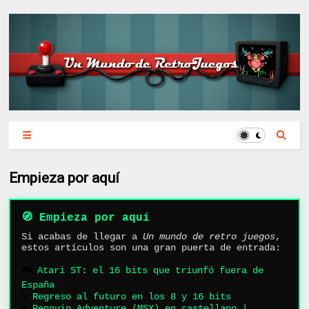
Empieza por aquí
🧭 Empieza por aquí
Si acabas de llegar a
Un mundo de retro juegos
,
estos artículos son una gran puerta de entrada:
🎮
Atari ST: el 16 bits que triunfó fuera de
España
❤️
Regreso al futuro en los 8 y 16 bits
❄️
Penguin Adventure (MSX) en castellano |