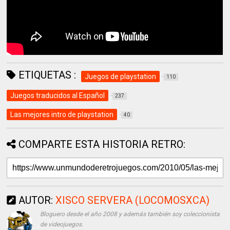
ETIQUETAS :
Juegos de playstation
110
Juegos traducidos al Español
237
Las mejores intro de playstation
40
COMPARTE ESTA HISTORIA RETRO:
AUTOR:
XISCO SERVERA (LOCOMOSXCA)
Bloguero desde el año 2008 y además también soy coleccionista
de videojuegos.