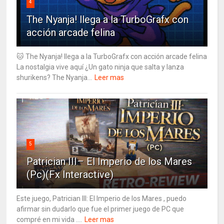
4
The Nyanja! llega a la TurboGrafx con
acción arcade felina
🐱 The Nyanja! llega a la TurboGrafx con acción arcade felina
La nostalgia vive aquí ¿Un gato ninja que salta y lanza
shurikens? The Nyanja...
Leer mas
5
Patrician III– El Imperio de los Mares
(Pc)(Fx Interactive)
Este juego, Patrician III: El Imperio de los Mares , puedo
afirmar sin dudarlo que fue el primer juego de PC que
compré en mi vida ....
Leer mas