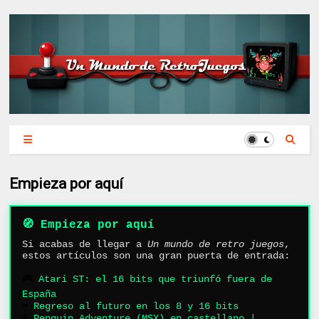
Empieza por aquí
🧭 Empieza por aquí
Si acabas de llegar a
Un mundo de retro juegos
,
estos artículos son una gran puerta de entrada:
🎮
Atari ST: el 16 bits que triunfó fuera de
España
❤️
Regreso al futuro en los 8 y 16 bits
❄️
Penguin Adventure (MSX) en castellano |