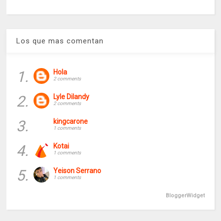
Los que mas comentan
1.
Hola
2 comments
2.
Lyle Dilandy
2 comments
3.
kingcarone
1 comments
4.
Kotai
1 comments
5.
Yeison Serrano
1 comments
BloggerWidget