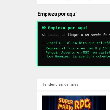
Empieza por aquí
🧭 Empieza por aquí
Si acabas de llegar a
Un mundo de 
🎮
Atari ST: el 16 bits que triunf
❤️
Regreso al futuro en los 8 y 16 
❄️
Penguin Adventure (MSX) en caste
🧭
Los Goonies: La aventura ochente
Tendencias del mes