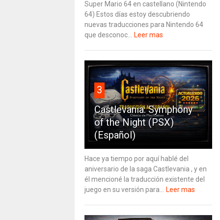
Super Mario 64 en castellano (Nintendo
64) Estos días estoy descubriendo
nuevas traducciones para Nintendo 64
que desconoc...
Leer mas
3
Castlevania: Symphony
of the Night (PSX)
(Español)
Hace ya tiempo por aquí hablé del
aniversario de la saga Castlevania , y en
él mencioné la traducción existente del
juego en su versión para...
Leer mas