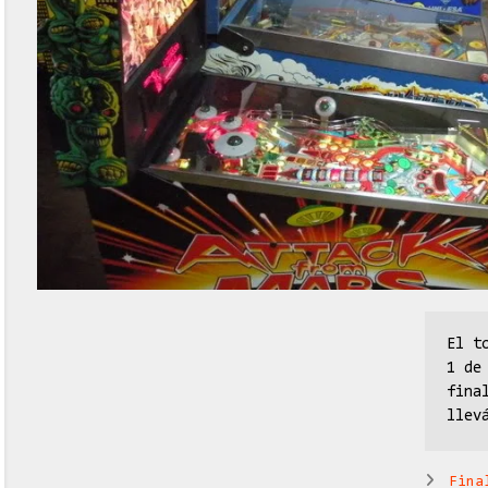
El t
1 de
fina
llev
Fina