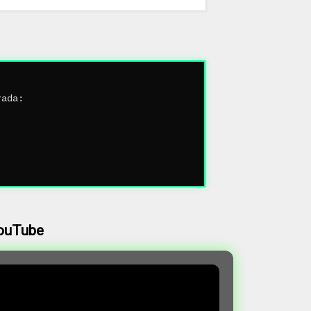
rada:
YouTube