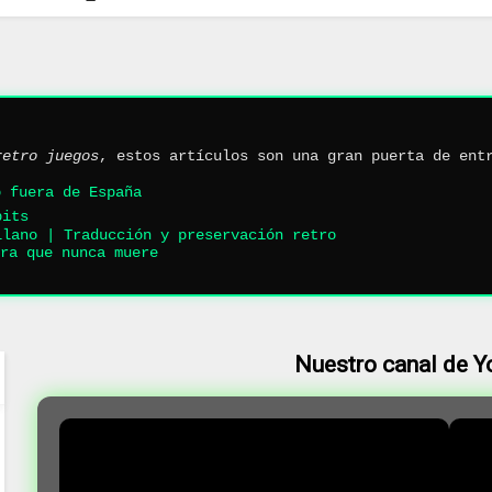
retro juegos
, estos artículos son una gran puerta de ent
ó fuera de España
bits
llano | Traducción y preservación retro
ra que nunca muere
Nuestro canal de 