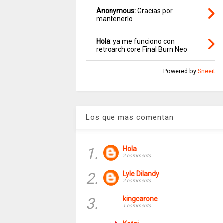
Anonymous:
Gracias por
mantenerlo
Hola:
ya me funciono con
retroarch core Final Burn Neo
Powered by
Sneeit
Los que mas comentan
1.
Hola
2 comments
2.
Lyle Dilandy
2 comments
3.
kingcarone
1 comments