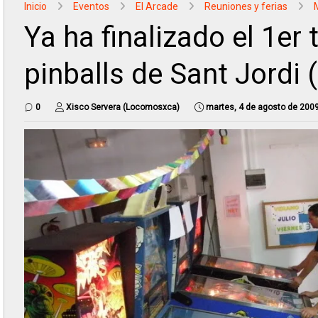
Inicio
Eventos
El Arcade
Reuniones y ferias
Ya ha finalizado el 1er
pinballs de Sant Jordi 
0
Xisco Servera (Locomosxca)
martes, 4 de agosto de 200