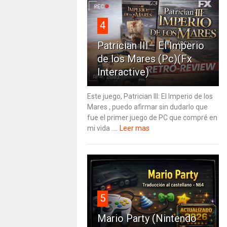
4
Patrician III– El Imperio
de los Mares (Pc)(Fx
Interactive)
Este juego, Patrician III: El Imperio de los
Mares , puedo afirmar sin dudarlo que
fue el primer juego de PC que compré en
mi vida ....
Leer mas
5
Mario Party (Nintendo