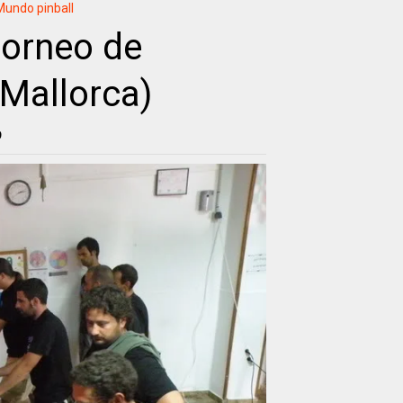
Mundo pinball
 torneo de
(Mallorca)
9