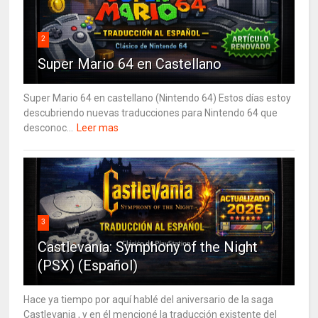
2
Super Mario 64 en Castellano
Super Mario 64 en castellano (Nintendo 64) Estos días estoy
descubriendo nuevas traducciones para Nintendo 64 que
desconoc...
Leer mas
3
Castlevania: Symphony of the Night
(PSX) (Español)
Hace ya tiempo por aquí hablé del aniversario de la saga
Castlevania , y en él mencioné la traducción existente del