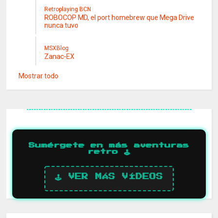
Retroplaying BCN
ROBOCOP MD, el port homebrew que Mega Drive
nunca tuvo
MSXBlog
Zanac-EX
Mostrar todo
Sumérgete en más aventuras
retro 🕹️
🕹️ VER MÁS VÍDEOS