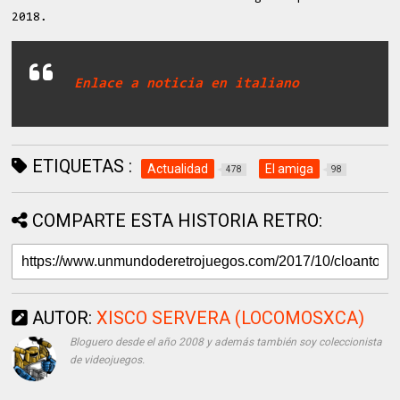
2018.
Enlace a noticia en italiano
ETIQUETAS :
Actualidad
El amiga
478
98
COMPARTE ESTA HISTORIA RETRO:
AUTOR:
XISCO SERVERA (LOCOMOSXCA)
Bloguero desde el año 2008 y además también soy coleccionista
de videojuegos.