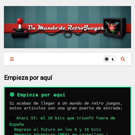
Empieza por aquí
🧭 Empieza por aquí
Si acabas de llegar a
Un mundo de retro juegos
,
estos artículos son una gran puerta de entrada:
🎮
Atari ST: el 16 bits que triunfó fuera de
España
❤️
Regreso al futuro en los 8 y 16 bits
❄️
Penguin Adventure (MSX) en castellano |