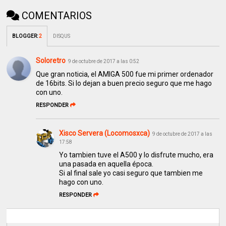
COMENTARIOS
BLOGGER
:
2
DISQUS
Soloretro
9 de octubre de 2017 a las 0:52
Que gran noticia, el AMIGA 500 fue mi primer ordenador
de 16bits. Si lo dejan a buen precio seguro que me hago
con uno.
RESPONDER
Xisco Servera (Locomosxca)
9 de octubre de 2017 a las
17:58
Yo tambien tuve el A500 y lo disfrute mucho, era
una pasada en aquella época.
Si al final sale yo casi seguro que tambien me
hago con uno.
RESPONDER