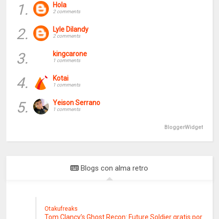
1.
Hola
2 comments
2.
Lyle Dilandy
2 comments
3.
kingcarone
1 comments
4.
Kotai
1 comments
5.
Yeison Serrano
1 comments
BloggerWidget
Blogs con alma retro
Otakufreaks
Tom Clancy’s Ghost Recon: Future Soldier gratis por