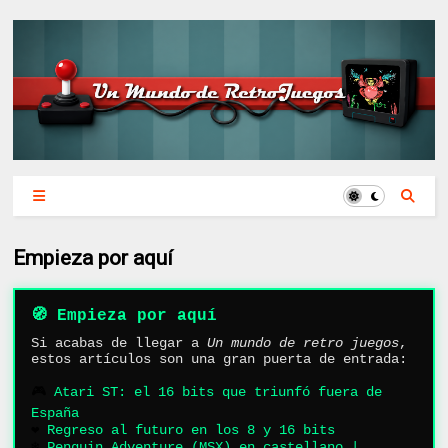
Empieza por aquí
🧭 Empieza por aquí
Si acabas de llegar a
Un mundo de retro juegos
,
estos artículos son una gran puerta de entrada:
🎮
Atari ST: el 16 bits que triunfó fuera de
España
❤️
Regreso al futuro en los 8 y 16 bits
❄️
Penguin Adventure (MSX) en castellano |