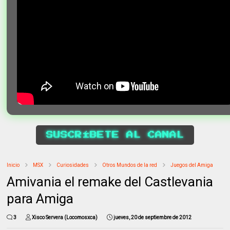
SUSCRÍBETE AL CANAL
Inicio
MSX
Curiosidades
Otros Mundos de la red
Juegos del Amiga
Amivania el remake del Castlevania
para Amiga
3
Xisco Servera (Locomosxca)
jueves, 20 de septiembre de 2012