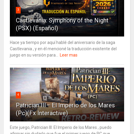
3
Castlevania: Symphony of the Night
(PSX) (Español)
Hace ya tiempo por aquí hablé del aniversario de la saga
Castlevania , y en él mencioné la traducción existente del
juego en su versión para...
Leer mas
4
Patrician III– El Imperio de los Mares
(Pc)(Fx Interactive)
Este juego, Patrician III: El Imperio de los Mares , puedo
afirmar sin dudarlo que fue el primer juego de PC que