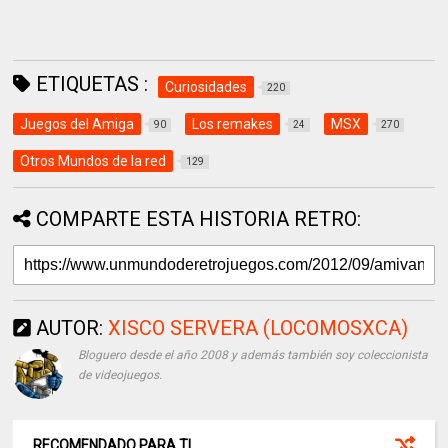
ETIQUETAS :
Curiosidades
220
Juegos del Amiga
Los remakes
MSX
90
24
270
Otros Mundos de la red
129
COMPARTE ESTA HISTORIA RETRO:
AUTOR:
XISCO SERVERA (LOCOMOSXCA)
Bloguero desde el año 2008 y además también soy coleccionista
de videojuegos.
RECOMENDADO PARA TI