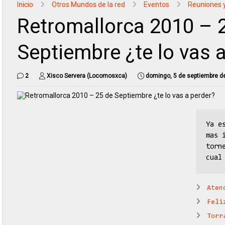
Inicio
Otros Mundos de la red
Eventos
Reuniones y
Retromallorca 2010 – 
Septiembre ¿te lo vas 
2
Xisco Servera (Locomosxca)
domingo, 5 de septiembre d
Ya e
mas 
torn
cual
Aten
Feli
Torr