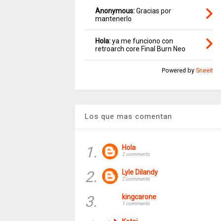
Anonymous:
Gracias por
mantenerlo
Hola:
ya me funciono con
retroarch core Final Burn Neo
Powered by
Sneeit
Los que mas comentan
1.
Hola
2 comments
2.
Lyle Dilandy
2 comments
3.
kingcarone
1 comments