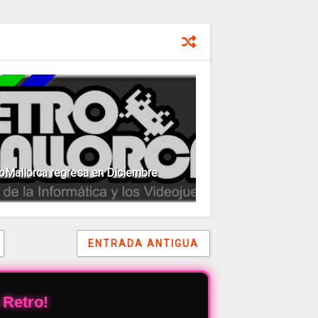
oMallorca regresa en Diciembre
ENTRADA ANTIGUA
 Retro!