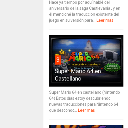
Hace ya tiempo por aquí hablé del
aniversario de la saga Castlevania , y en
él mencioné la traducción existente del
juego en su versión para...
Leer mas
3
Super Mario 64 en
Castellano
Super Mario 64 en castellano (Nintendo
64) Estos días estoy descubriendo
nuevas traducciones para Nintendo 64
que desconoc...
Leer mas