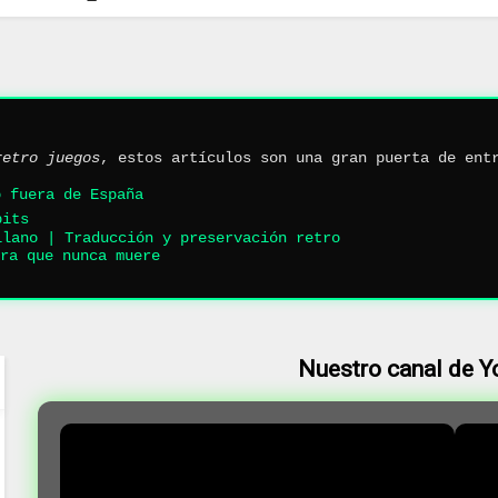
retro juegos
, estos artículos son una gran puerta de ent
ó fuera de España
bits
llano | Traducción y preservación retro
ra que nunca muere
Nuestro canal de 