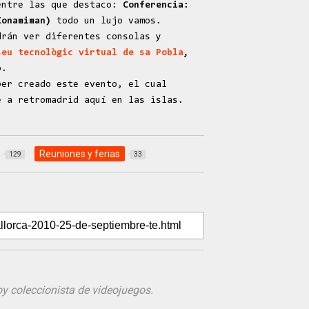
entre las que destaco:
Conferencia:
 Konamiman)
todo un lujo vamos.
drán ver diferentes consolas y
seu tecnològic virtual de sa Pobla
,
o.
ber creado este evento, el cual
e a retromadrid aquí en las islas.
Reuniones y ferias
129
33
 coleccionista de videojuegos.