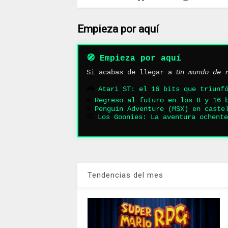
Empieza por aquí
🧭 Empieza por aquí
Si acabas de llegar a
Un mundo de 
🎮
Atari ST: el 16 bits que triunf
❤️
Regreso al futuro en los 8 y 16 
❄️
Penguin Adventure (MSX) en caste
🧭
Los Goonies: La aventura ochente
Tendencias del mes