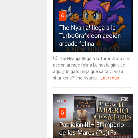
4
The Nyanja! llega a la
TurboGrafx con acción
arcade felina
🐱 The Nyanja! llega a la TurboGrafx con
acción arcade felina La nostalgia vive
aquí ¿Un gato ninja que salta y lanza
shurikens? The Nyanja...
Leer mas
5
Patrician III– El Imperio
de los Mares (Pc)(Fx