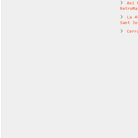
Así 
RetroMa
La 4
Sant Jo
Cerr