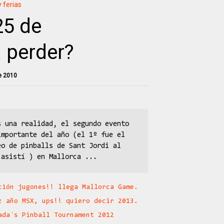
 ferias
25 de
a perder?
e 2010
s una realidad, el segundo evento
importante del año (el 1º fue el
eo de pinballs de Sant Jordi al
 asistí ) en Mallorca ...
ción jugones!! llega Mallorca Game.
z año MSX, ups!! quiero decir 2013.
ada´s Pinball Tournament 2012