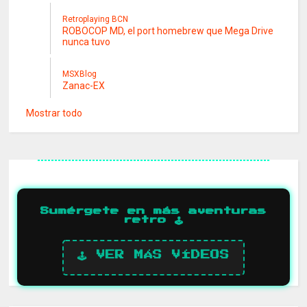
Retroplaying BCN
ROBOCOP MD, el port homebrew que Mega Drive
nunca tuvo
MSXBlog
Zanac-EX
Mostrar todo
Sumérgete en más aventuras
retro 🕹️
🕹️ VER MÁS VÍDEOS