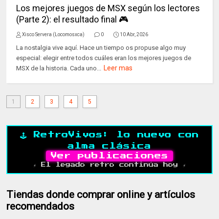
Los mejores juegos de MSX según los lectores
(Parte 2): el resultado final 🎮
Xisco Servera (Locomosxca)
0
10 Abr, 2026
La nostalgia vive aquí. Hace un tiempo os propuse algo muy
especial: elegir entre todos cuáles eran los mejores juegos de
Leer mas
MSX de la historia. Cada uno...
1
2
3
4
5
🕹️ RetroVivos: lo nuevo con
alma clásica
Ver publicaciones
⚡ El legado retro continúa hoy ⚡
Tiendas donde comprar online y artículos
recomendados