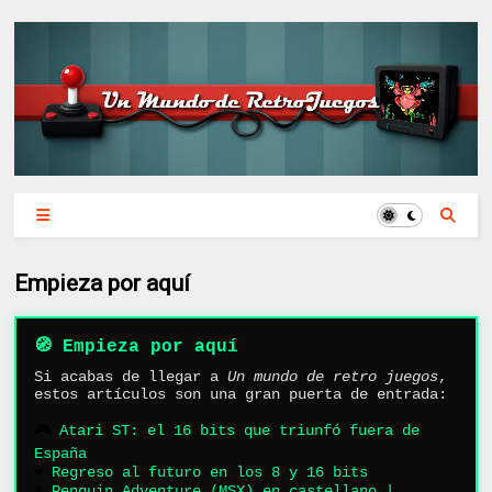
Empieza por aquí
🧭 Empieza por aquí
Si acabas de llegar a
Un mundo de retro juegos
,
estos artículos son una gran puerta de entrada:
🎮
Atari ST: el 16 bits que triunfó fuera de
España
❤️
Regreso al futuro en los 8 y 16 bits
❄️
Penguin Adventure (MSX) en castellano |