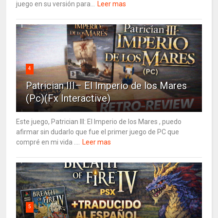
juego en su versión para...
Leer mas
4
Patrician III– El Imperio de los Mares
(Pc)(Fx Interactive)
Este juego, Patrician III: El Imperio de los Mares , puedo
afirmar sin dudarlo que fue el primer juego de PC que
compré en mi vida ....
Leer mas
5